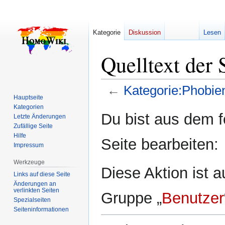
Kategorie
Diskussion
Lesen
Quelltext der 
←
Kategorie:Phobie
Hauptseite
Kategorien
Zur
Zur
Du bist aus dem f
Letzte Änderungen
Navigation
Suche
Zufällige Seite
springen
springen
Hilfe
Seite bearbeiten:
Impressum
Werkzeuge
Diese Aktion ist a
Links auf diese Seite
Änderungen an
verlinkten Seiten
Gruppe „
Benutzer
Spezialseiten
Seiten­­informationen