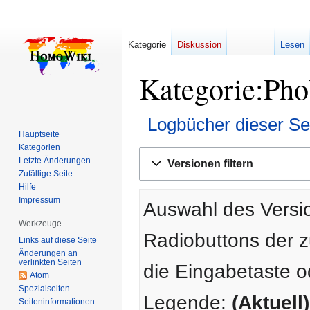
Kategorie
Diskussion
Lesen
Kategorie:Pho
Logbücher dieser Se
Hauptseite
Kategorien
Zur
Zur
Letzte Änderungen
Versionen filtern
Navigation
Suche
Zufällige Seite
springen
springen
Hilfe
Impressum
Auswahl des Versio
Werkzeuge
Radiobuttons der 
Links auf diese Seite
Änderungen an
verlinkten Seiten
die Eingabetaste o
Atom
Spezialseiten
Legende:
(Aktuell)
Seiten­­informationen