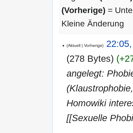
(Vorherige)
= Unter
Kleine Änderung
6.
22:05,
Aktuell
Vorherige
August
2008
278 Bytes
+2
angelegt: Phobi
(Klaustrophobie,
Homowiki intere
[[Sexuelle Phobi