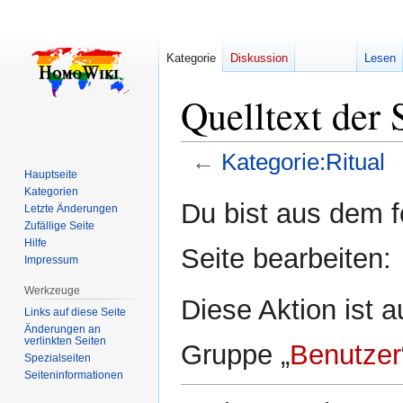
Kategorie
Diskussion
Lesen
Quelltext der 
←
Kategorie:Ritual
Hauptseite
Kategorien
Zur
Zur
Du bist aus dem f
Letzte Änderungen
Navigation
Suche
Zufällige Seite
springen
springen
Hilfe
Seite bearbeiten:
Impressum
Werkzeuge
Diese Aktion ist a
Links auf diese Seite
Änderungen an
verlinkten Seiten
Gruppe „
Benutzer
Spezialseiten
Seiten­­informationen