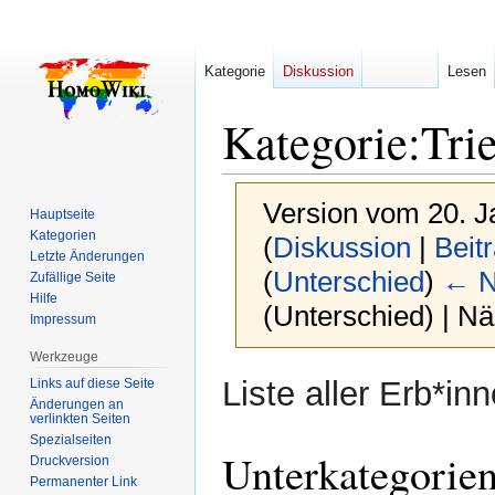
Kategorie
Diskussion
Lesen
Kategorie
:
Tri
Version vom 20. J
Hauptseite
Kategorien
(
Diskussion
|
Beit
Letzte Änderungen
(
Unterschied
)
← N
Zufällige Seite
Hilfe
(Unterschied) | N
Impressum
Werkzeuge
Zur
Zur
Liste aller Erb*in
Links auf diese Seite
Navigation
Suche
Änderungen an
verlinkten Seiten
springen
springen
Spezialseiten
Unterkategorie
Druckversion
Permanenter Link