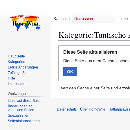
Kategorie
Diskussion
Lesen
Kategorie:Tuntische 
Zur
Zur
Diese Seite aktualisieren
Navigation
Suche
Hauptseite
Diese Seite aus dem Cache lösche
springen
springen
Kategorien
Letzte Änderungen
OK
Zufällige Seite
Hilfe
Impressum
Leert den Cache einer Seite und erzwin
Werkzeuge
Links auf diese Seite
Änderungen an
Datenschutz
Über HomoWiki
Haftungsauss
verlinkten Seiten
Spezialseiten
Seiten­­informationen