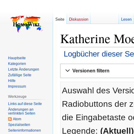
Seite
Diskussion
Lesen
Katherine Moe
Logbücher dieser Se
Hauptseite
Kategorien
Zur
Zur
Letzte Änderungen
Versionen filtern
Navigation
Suche
Zufällige Seite
springen
springen
Hilfe
Impressum
Auswahl des Versio
Werkzeuge
Radiobuttons der 
Links auf diese Seite
Änderungen an
verlinkten Seiten
die Eingabetaste o
Atom
Spezialseiten
Legende:
(Aktuell)
Seiten­­informationen