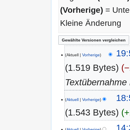
(Vorherige)
= Unter
Kleine Änderung
5.
19:
Aktuell
Vorherige
Dezember
2011
1.519 Bytes
−
Textübernahme i
18:
Aktuell
Vorherige
1.543 Bytes
+
K
14:
e
Aktuell
Vorherige