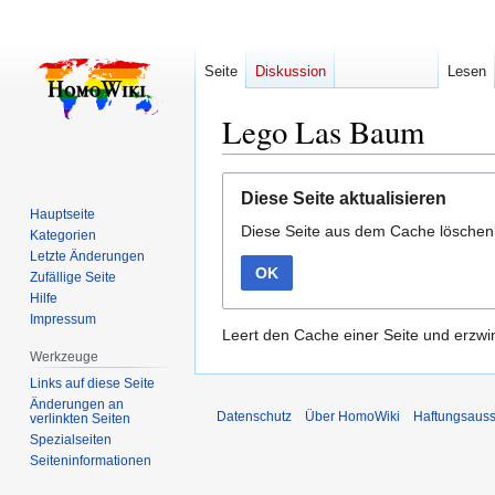
Seite
Diskussion
Lesen
Lego Las Baum
Zur
Zur
Diese Seite aktualisieren
Navigation
Suche
Hauptseite
Diese Seite aus dem Cache lösche
springen
springen
Kategorien
Letzte Änderungen
OK
Zufällige Seite
Hilfe
Impressum
Leert den Cache einer Seite und erzwin
Werkzeuge
Links auf diese Seite
Änderungen an
Datenschutz
Über HomoWiki
Haftungsauss
verlinkten Seiten
Spezialseiten
Seiten­­informationen