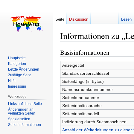
Seite
Diskussion
Lesen
Informationen zu „Le
Basisinformationen
Zur
Zur
Navigation
Suche
Hauptseite
Kategorien
springen
springen
Anzeigetitel
Letzte Änderungen
Standardsortierschlüssel
Zufällige Seite
Hilfe
Seitenlänge (in Bytes)
Impressum
Namensraumkennnummer
Werkzeuge
Seitenkennnummer
Links auf diese Seite
Seiteninhaltssprache
Änderungen an
verlinkten Seiten
Seiteninhaltsmodell
Spezialseiten
Indizierung durch Suchmaschinen
Seiten­­informationen
Anzahl der Weiterleitungen zu dieser 