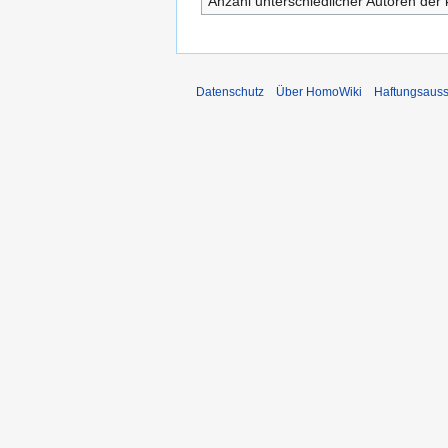
Anzahl unterschiedlicher Autoren der 
Datenschutz
Über HomoWiki
Haftungsauss