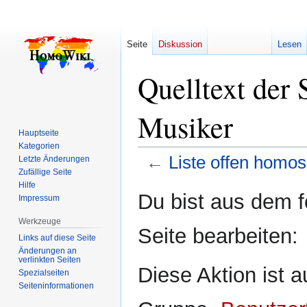
Seite
Diskussion
Lesen
Quelltext der 
Musiker
Hauptseite
Kategorien
←
Liste offen homos
Letzte Änderungen
Zufällige Seite
Hilfe
Zur
Zur
Du bist aus dem f
Impressum
Navigation
Suche
springen
springen
Werkzeuge
Seite bearbeiten:
Links auf diese Seite
Änderungen an
verlinkten Seiten
Diese Aktion ist a
Spezialseiten
Seiten­­informationen