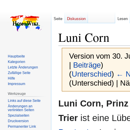
Seite
Diskussion
Lesen
Luni Corn
Version vom 30. J
Hauptseite
Kategorien
|
Beiträge
)
Letzte Änderungen
(
Unterschied
)
← N
Zufällige Seite
Hilfe
(Unterschied) | N
Impressum
Werkzeuge
Zur
Zur
Luni Corn, Prinz
Links auf diese Seite
Navigation
Suche
Änderungen an
verlinkten Seiten
springen
springen
Trier
ist eine Lüb
Spezialseiten
Druckversion
Permanenter Link