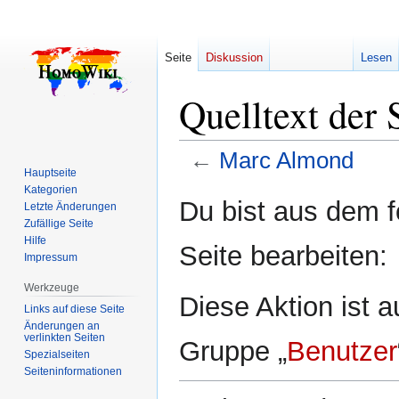
Seite
Diskussion
Lesen
Quelltext der
←
Marc Almond
Hauptseite
Kategorien
Zur
Zur
Du bist aus dem f
Letzte Änderungen
Navigation
Suche
Zufällige Seite
springen
springen
Hilfe
Seite bearbeiten:
Impressum
Werkzeuge
Diese Aktion ist a
Links auf diese Seite
Änderungen an
verlinkten Seiten
Gruppe „
Benutzer
Spezialseiten
Seiten­­informationen