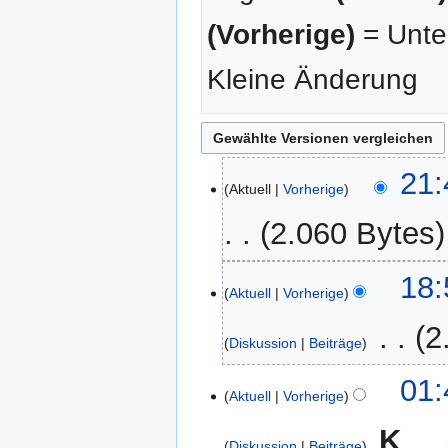
(Vorherige)
= Unter
Kleine Änderung
14.
21:
Aktuell
Vorherige
März
2008
2.060 Bytes
K
4.
18:
e
Aktuell
Vorherige
November
i
2007
‎
2
n
Diskussion
Beiträge
e
K
B
26.
01:
e
Aktuell
Vorherige
e
Oktober
i
a
2007
‎
K
n
r
Diskussion
Beiträge