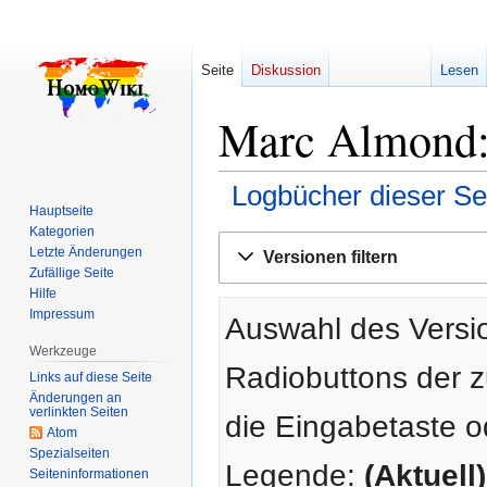
Seite
Diskussion
Lesen
Marc Almond: 
Logbücher dieser Se
Hauptseite
Kategorien
Zur
Zur
Letzte Änderungen
Versionen filtern
Navigation
Suche
Zufällige Seite
springen
springen
Hilfe
Impressum
Auswahl des Versio
Werkzeuge
Radiobuttons der 
Links auf diese Seite
Änderungen an
verlinkten Seiten
die Eingabetaste o
Atom
Spezialseiten
Legende:
(Aktuell)
Seiten­­informationen