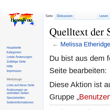
Seite
Diskussion
Lesen
Quelltext der 
←
Melissa Etheridg
Hauptseite
Kategorien
Zur
Zur
Du bist aus dem f
Letzte Änderungen
Navigation
Suche
Zufällige Seite
springen
springen
Hilfe
Seite bearbeiten:
Impressum
Werkzeuge
Diese Aktion ist a
Links auf diese Seite
Änderungen an
verlinkten Seiten
Gruppe „
Benutzer
Spezialseiten
Seiten­­informationen