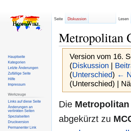
Seite
Diskussion
Lesen
Metropolitan
Version vom 16. 
Hauptseite
Kategorien
(
Diskussion
|
Beit
Letzte Änderungen
(
Unterschied
)
← N
Zufällige Seite
Hilfe
(Unterschied) | N
Impressum
Werkzeuge
Zur
Zur
Die
Metropolita
Links auf diese Seite
Navigation
Suche
Änderungen an
verlinkten Seiten
springen
springen
abgekürzt zu
MC
Spezialseiten
Druckversion
Permanenter Link