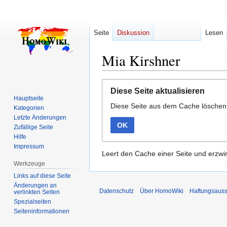
Seite
Diskussion
Lesen
Mia Kirshner
Zur
Zur
Diese Seite aktualisieren
Navigation
Suche
Hauptseite
Diese Seite aus dem Cache lösche
springen
springen
Kategorien
Letzte Änderungen
OK
Zufällige Seite
Hilfe
Impressum
Leert den Cache einer Seite und erzwin
Werkzeuge
Links auf diese Seite
Änderungen an
Datenschutz
Über HomoWiki
Haftungsauss
verlinkten Seiten
Spezialseiten
Seiten­­informationen