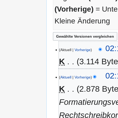
(Vorherige)
= Unter
Kleine Änderung
7.
02:
Aktuell
Vorherige
Dezember
2012
K
3.114 Byt
02:
Aktuell
Vorherige
K
2.878 Byt
Formatierungsv
Rechtschreibkor