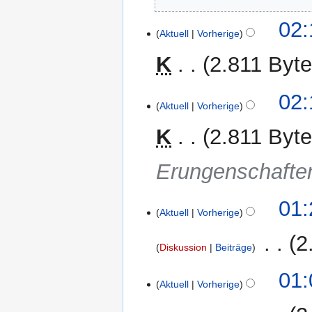
02:
Aktuell
Vorherige
K
2.811 Byt
K
02:
e
Aktuell
Vorherige
i
K
2.811 Byt
n
e
Erungenschafte
B
e
a
01:
r
Aktuell
Vorherige
b
‎
2
e
Diskussion
Beiträge
i
K
t
01:
e
Aktuell
Vorherige
u
i
n