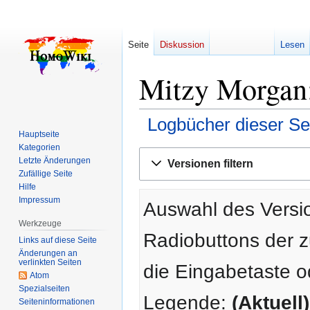
Seite
Diskussion
Lesen
Mitzy Morgan:
Logbücher dieser Se
Hauptseite
Kategorien
Zur
Zur
Letzte Änderungen
Versionen filtern
Navigation
Suche
Zufällige Seite
springen
springen
Hilfe
Impressum
Auswahl des Versio
Werkzeuge
Radiobuttons der 
Links auf diese Seite
Änderungen an
verlinkten Seiten
die Eingabetaste o
Atom
Spezialseiten
Legende:
(Aktuell)
Seiten­­informationen