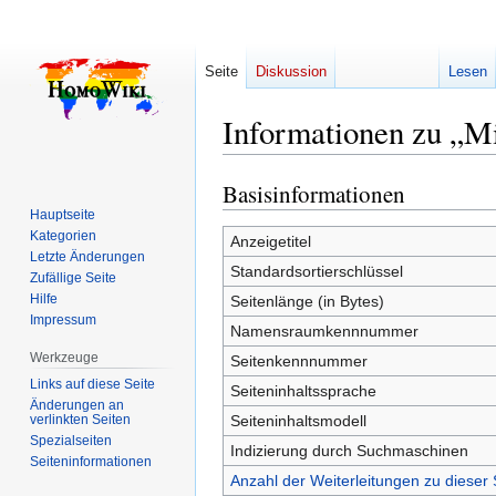
Seite
Diskussion
Lesen
Informationen zu „M
Basisinformationen
Zur
Zur
Navigation
Suche
Hauptseite
Kategorien
springen
springen
Anzeigetitel
Letzte Änderungen
Standardsortierschlüssel
Zufällige Seite
Hilfe
Seitenlänge (in Bytes)
Impressum
Namensraumkennnummer
Werkzeuge
Seitenkennnummer
Links auf diese Seite
Seiteninhaltssprache
Änderungen an
verlinkten Seiten
Seiteninhaltsmodell
Spezialseiten
Indizierung durch Suchmaschinen
Seiten­­informationen
Anzahl der Weiterleitungen zu dieser 