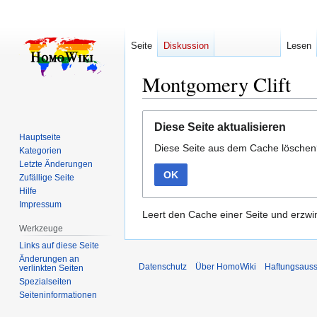
Seite
Diskussion
Lesen
Montgomery Clift
Zur
Zur
Diese Seite aktualisieren
Navigation
Suche
Hauptseite
Diese Seite aus dem Cache lösche
springen
springen
Kategorien
Letzte Änderungen
OK
Zufällige Seite
Hilfe
Impressum
Leert den Cache einer Seite und erzwin
Werkzeuge
Links auf diese Seite
Änderungen an
Datenschutz
Über HomoWiki
Haftungsauss
verlinkten Seiten
Spezialseiten
Seiten­­informationen