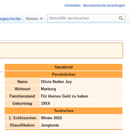
Anmelden
Benutzerkonto beantragen
Suche
nsgeschichte
Weitere
Steckbrief
Persönliches
Name
Olivia Nutten Joy
Wohnort
Marburg
Familienstand
Für kleines Geld zu haben
Geburtstag
19XX
Tuntisches
1. Schlösschen
Winter 2010
Klassifikation
Jungtunte