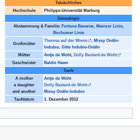
Tatsächliches
Hochschule
Philipps-Universität Marburg
Genealogie
Abstammung & Familie:
Fortuna Bavariæ
,
Mainzer Linie
,
Bochumer Linie
Theresa auf der Wiesn
,
Missy Onähr-
Großmütter
Indubio
,
Gitte Indubio-Onähr
Mütter
Antje de Woht
,
Dolly Bastard-de Woht
Geschwister
Baldie Hawn
Taufe
A mother
Antje de Woht
a daughter
Dolly Bastard-de Woht
and another
Missy Onähr-Indubio
Taufdatum
1. Dezember 2012