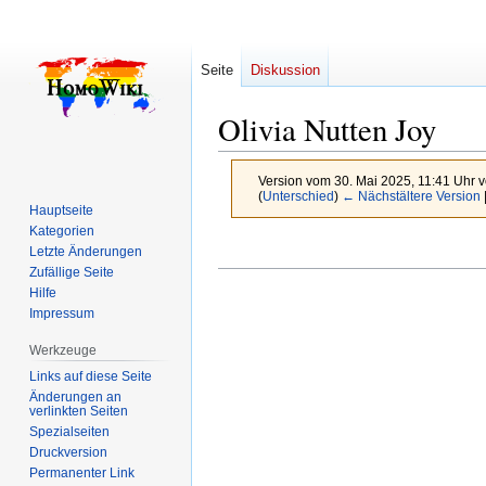
Seite
Diskussion
Olivia Nutten Joy
Version vom 30. Mai 2025, 11:41 Uhr 
(
Unterschied
)
← Nächstältere Version
Hauptseite
Kategorien
Zur
Zur
Letzte Änderungen
Navigation
Suche
Zufällige Seite
Hilfe
springen
springen
Impressum
Werkzeuge
Links auf diese Seite
Änderungen an
verlinkten Seiten
Spezialseiten
Druckversion
Permanenter Link