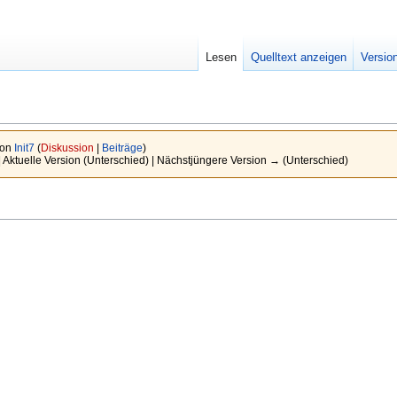
Lesen
Quelltext anzeigen
Versio
von
Init7
(
Diskussion
|
Beiträge
)
| Aktuelle Version (Unterschied) | Nächstjüngere Version → (Unterschied)