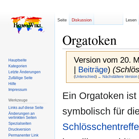
Seite
Diskussion
Lesen
Orgatoken
Version vom 20. M
Hauptseite
Kategorien
|
Beiträge
)
(Schlö
Letzte Änderungen
(
Unterschied
)
← Nächstältere Version
Zufällige Seite
Hilfe
Impressum
Zur
Zur
Ein Orgatoken ist 
Navigation
Suche
Werkzeuge
springen
springen
Links auf diese Seite
symbolisch für di
Änderungen an
verlinkten Seiten
Spezialseiten
Schlösschentreff
Druckversion
Permanenter Link