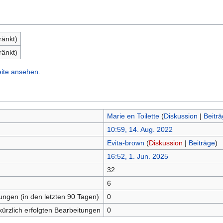
ränkt)
ränkt)
eite ansehen.
Marie en Toilette
(
Diskussion
|
Beitr
10:59, 14. Aug. 2022
Evita-brown
(
Diskussion
|
Beiträge
)
16:52, 1. Jun. 2025
32
n
6
tungen (in den letzten 90 Tagen)
0
kürzlich erfolgten Bearbeitungen
0