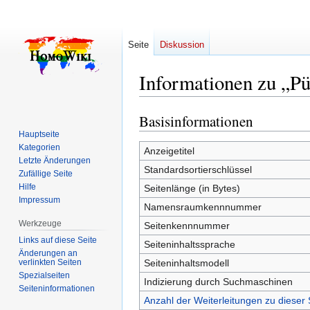
Seite
Diskussion
Informationen zu „Pü
Basisinformationen
Zur
Zur
Navigation
Suche
Hauptseite
Kategorien
springen
springen
Anzeigetitel
Letzte Änderungen
Standardsortierschlüssel
Zufällige Seite
Hilfe
Seitenlänge (in Bytes)
Impressum
Namensraumkennnummer
Werkzeuge
Seitenkennnummer
Links auf diese Seite
Seiteninhaltssprache
Änderungen an
verlinkten Seiten
Seiteninhaltsmodell
Spezialseiten
Indizierung durch Suchmaschinen
Seiten­­informationen
Anzahl der Weiterleitungen zu dieser 