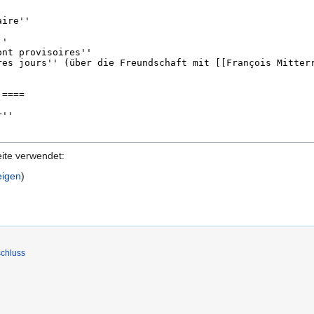
eite verwendet:
eigen
)
chluss