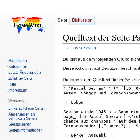
Seite
Diskussion
Quelltext der Seite P
←
Pascal Sevran
Zur
Zur
Du bist aus dem folgenden Grund nicht 
Hauptseite
Navigation
Suche
Kategorien
Diese Aktion ist auf Benutzer beschrän
springen
springen
Letzte Änderungen
Zufällige Seite
Du kannst den Quelltext dieser Seite b
Hilfe
Impressum
Werkzeuge
Links auf diese Seite
Änderungen an
verlinkten Seiten
Spezialseiten
Seiten­­informationen