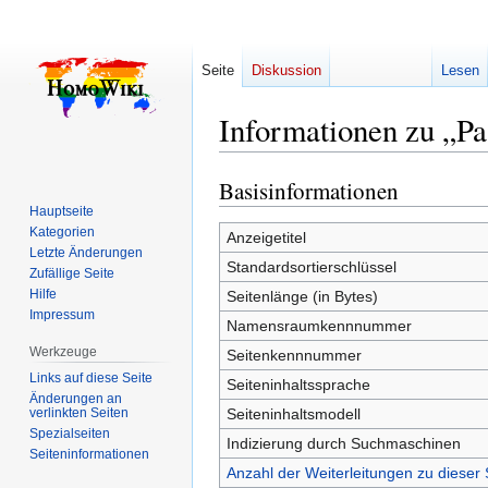
Seite
Diskussion
Lesen
Informationen zu „Pa
Basisinformationen
Zur
Zur
Navigation
Suche
Hauptseite
Kategorien
springen
springen
Anzeigetitel
Letzte Änderungen
Standardsortierschlüssel
Zufällige Seite
Hilfe
Seitenlänge (in Bytes)
Impressum
Namensraumkennnummer
Werkzeuge
Seitenkennnummer
Links auf diese Seite
Seiteninhaltssprache
Änderungen an
verlinkten Seiten
Seiteninhaltsmodell
Spezialseiten
Indizierung durch Suchmaschinen
Seiten­­informationen
Anzahl der Weiterleitungen zu dieser 