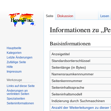
Seite
Diskussion
Lesen
Informationen zu „Pe
Basisinformationen
Zur
Zur
Navigation
Suche
Hauptseite
Kategorien
springen
springen
Anzeigetitel
Letzte Änderungen
Standardsortierschlüssel
Zufällige Seite
Hilfe
Seitenlänge (in Bytes)
Impressum
Namensraumkennnummer
Werkzeuge
Seitenkennnummer
Links auf diese Seite
Seiteninhaltssprache
Änderungen an
verlinkten Seiten
Seiteninhaltsmodell
Spezialseiten
Indizierung durch Suchmaschinen
Seiten­­informationen
Anzahl der Weiterleitungen zu dieser 