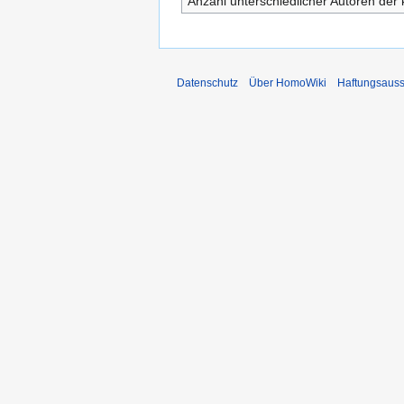
Anzahl unterschiedlicher Autoren der 
Datenschutz
Über HomoWiki
Haftungsauss