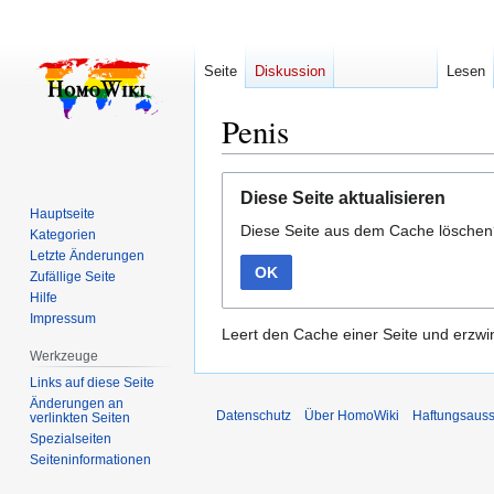
Seite
Diskussion
Lesen
Penis
Zur
Zur
Diese Seite aktualisieren
Navigation
Suche
Hauptseite
Diese Seite aus dem Cache lösche
springen
springen
Kategorien
Letzte Änderungen
OK
Zufällige Seite
Hilfe
Impressum
Leert den Cache einer Seite und erzwin
Werkzeuge
Links auf diese Seite
Änderungen an
Datenschutz
Über HomoWiki
Haftungsauss
verlinkten Seiten
Spezialseiten
Seiten­­informationen