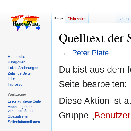
Seite
Diskussion
Lesen
Quelltext der 
←
Peter Plate
Hauptseite
Kategorien
Zur
Zur
Du bist aus dem f
Letzte Änderungen
Navigation
Suche
Zufällige Seite
springen
springen
Hilfe
Seite bearbeiten:
Impressum
Werkzeuge
Diese Aktion ist a
Links auf diese Seite
Änderungen an
verlinkten Seiten
Gruppe „
Benutzer
Spezialseiten
Seiten­­informationen