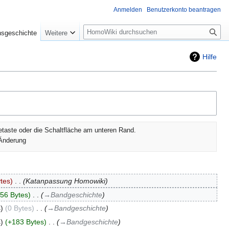
Anmelden
Benutzerkonto beantragen
Suche
nsgeschichte
Weitere
Hilfe
etaste oder die Schaltfläche am unteren Rand.
Änderung
tes
‎
Katanpassung Homowiki
56 Bytes
‎
→‎Bandgeschichte
s
0 Bytes
‎
→‎Bandgeschichte
s
+183 Bytes
‎
→‎Bandgeschichte