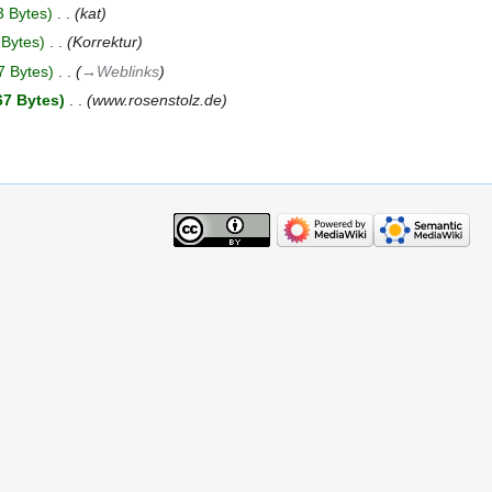
3 Bytes
‎
kat
 Bytes
‎
Korrektur
7 Bytes
‎
→‎Weblinks
67 Bytes
‎
www.rosenstolz.de