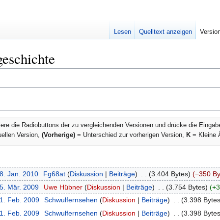
Lesen
Quelltext anzeigen
Versio
geschichte
ere die Radiobuttons der zu vergleichenden Versionen und drücke die Eingab
uellen Version,
(Vorherige)
= Unterschied zur vorherigen Version,
K
= Kleine 
8. Jan. 2010
‎
Fg68at
Diskussion
Beiträge
‎
3.404 Bytes
−350 By
25. Mär. 2009
‎
Uwe Hübner
Diskussion
Beiträge
‎
3.754 Bytes
+3
21. Feb. 2009
‎
Schwulfernsehen
Diskussion
Beiträge
‎
3.398 Byte
21. Feb. 2009
‎
Schwulfernsehen
Diskussion
Beiträge
‎
3.398 Byte