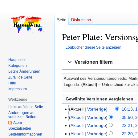
Seite
Diskussion
Peter Plate: Versions
Logbücher dieser Seite anzeigen
Zur
Zur
Hauptseite
Versionen filtern
Navigation
Suche
Kategorien
springen
springen
Letzte Änderungen
Zufällige Seite
Auswahl des Versionsunterschieds: Marki
Hilfe
Legende:
(Aktuell)
= Unterschied zur akt
Impressum
Werkzeuge
Links auf diese Seite
Aktuell
Vorherige
10:13, 1
18.
Änderungen an
Januar
verlinkten Seiten
Aktuell
Vorherige
05:50, 
25.
Atom
2010
März
Aktuell
Vorherige
22:21, 
21.
Spezialseiten
2009
Februar
Aktuell
Vorherige
22:20, 
Seiten­­informationen