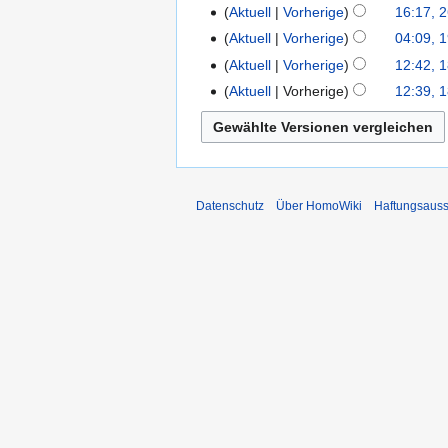
2009
Aktuell
Vorherige
16:17, 2
26.
Oktober
Aktuell
Vorherige
04:09, 
19.
2007
Mai
Aktuell
Vorherige
12:42, 
18.
2007
Mai
Aktuell
Vorherige
12:39, 
2007
Datenschutz
Über HomoWiki
Haftungsauss