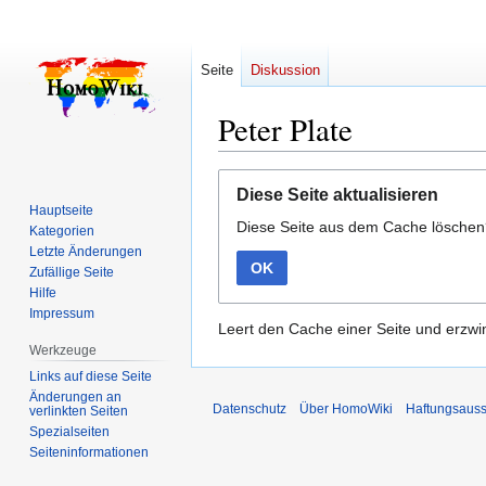
Seite
Diskussion
Peter Plate
Zur
Zur
Diese Seite aktualisieren
Navigation
Suche
Hauptseite
Diese Seite aus dem Cache lösche
springen
springen
Kategorien
Letzte Änderungen
OK
Zufällige Seite
Hilfe
Impressum
Leert den Cache einer Seite und erzwin
Werkzeuge
Links auf diese Seite
Änderungen an
Datenschutz
Über HomoWiki
Haftungsauss
verlinkten Seiten
Spezialseiten
Seiten­­informationen