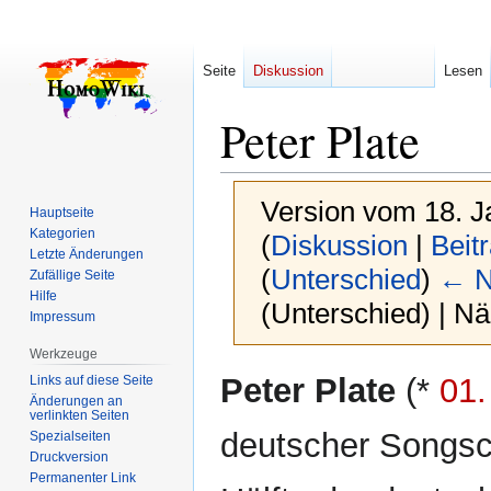
Seite
Diskussion
Lesen
Peter Plate
Version vom 18. J
Hauptseite
Kategorien
(
Diskussion
|
Beit
Letzte Änderungen
(
Unterschied
)
← N
Zufällige Seite
Hilfe
(Unterschied) | N
Impressum
Werkzeuge
Zur
Zur
Peter Plate
(*
01.
Links auf diese Seite
Navigation
Suche
Änderungen an
verlinkten Seiten
springen
springen
deutscher Songsc
Spezialseiten
Druckversion
Permanenter Link