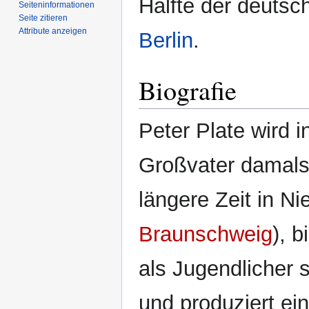
Hälfte der deuts
Seiten­­informationen
Seite zitieren
Attribute anzeigen
Berlin
.
Biografie
Peter Plate wird i
Großvater damals a
längere Zeit in N
Braunschweig
), 
als Jugendlicher s
und produziert ei