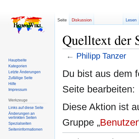
Seite
Diskussion
Lesen
Quelltext der 
←
Philipp Tanzer
Hauptseite
Kategorien
Zur
Zur
Du bist aus dem f
Letzte Änderungen
Navigation
Suche
Zufällige Seite
springen
springen
Hilfe
Seite bearbeiten:
Impressum
Werkzeuge
Diese Aktion ist a
Links auf diese Seite
Änderungen an
verlinkten Seiten
Gruppe „
Benutzer
Spezialseiten
Seiten­­informationen