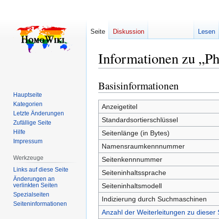
Seite
Diskussion
Lesen
Informationen zu „Ph
Basisinformationen
Zur
Zur
Navigation
Suche
Hauptseite
Kategorien
springen
springen
Anzeigetitel
Letzte Änderungen
Standardsortierschlüssel
Zufällige Seite
Hilfe
Seitenlänge (in Bytes)
Impressum
Namensraumkennnummer
Werkzeuge
Seitenkennnummer
Links auf diese Seite
Seiteninhaltssprache
Änderungen an
verlinkten Seiten
Seiteninhaltsmodell
Spezialseiten
Indizierung durch Suchmaschinen
Seiten­­informationen
Anzahl der Weiterleitungen zu dieser 