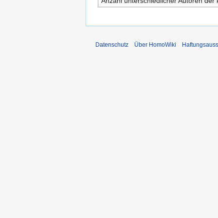
Anzahl unterschiedlicher Autoren der 
Datenschutz
Über HomoWiki
Haftungsauss