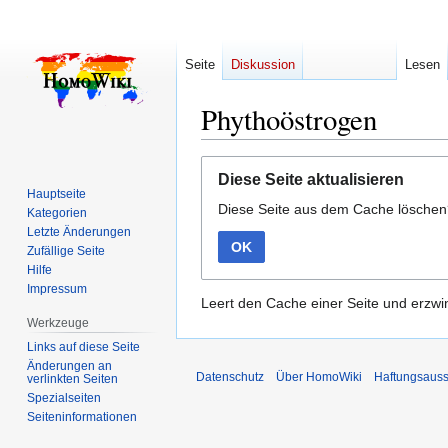
Seite
Diskussion
Lesen
Phythoöstrogen
Zur
Zur
Diese Seite aktualisieren
Navigation
Suche
Hauptseite
Diese Seite aus dem Cache lösche
springen
springen
Kategorien
Letzte Änderungen
OK
Zufällige Seite
Hilfe
Impressum
Leert den Cache einer Seite und erzwin
Werkzeuge
Links auf diese Seite
Änderungen an
Datenschutz
Über HomoWiki
Haftungsauss
verlinkten Seiten
Spezialseiten
Seiten­­informationen