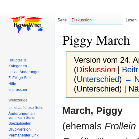
Seite
Diskussion
Lesen
Piggy March
Version vom 24. A
Hauptseite
Kategorien
(
Diskussion
|
Beit
Letzte Änderungen
(
Unterschied
)
← N
Zufällige Seite
Hilfe
(Unterschied) | N
Impressum
Werkzeuge
Zur
Zur
March, Piggy
Links auf diese Seite
Navigation
Suche
Änderungen an
verlinkten Seiten
springen
springen
(ehemals
Frollein 
Spezialseiten
Druckversion
Permanenter Link