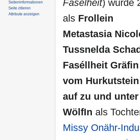
Fasélheit
) wurde 
Seiten­­informationen
Seite zitieren
Attribute anzeigen
als
Frollein
Metastasia Nicol
Tussnelda Schad
Faséllheit Gräfin
vom Hurkutstein
auf zu und unter
WölfIn
als Tochte
Missy Onähr-Indu