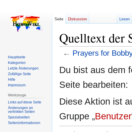
Seite
Diskussion
Lesen
Quelltext der 
←
Prayers for Bobb
Hauptseite
Kategorien
Zur
Zur
Du bist aus dem f
Letzte Änderungen
Navigation
Suche
Zufällige Seite
springen
springen
Hilfe
Seite bearbeiten:
Impressum
Werkzeuge
Diese Aktion ist a
Links auf diese Seite
Änderungen an
verlinkten Seiten
Gruppe „
Benutzer
Spezialseiten
Seiten­­informationen