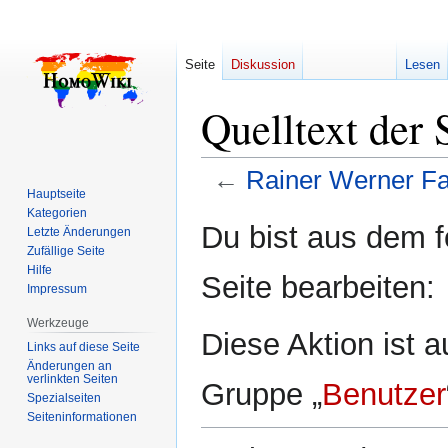
Seite
Diskussion
Lesen
Quelltext der 
←
Rainer Werner Fa
Hauptseite
Kategorien
Zur
Zur
Du bist aus dem f
Letzte Änderungen
Navigation
Suche
Zufällige Seite
springen
springen
Hilfe
Seite bearbeiten:
Impressum
Werkzeuge
Diese Aktion ist a
Links auf diese Seite
Änderungen an
verlinkten Seiten
Gruppe „
Benutzer
Spezialseiten
Seiten­­informationen