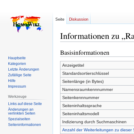
Seite
Diskussion
Informationen zu „Ra
Basisinformationen
Zur
Zur
Navigation
Suche
Hauptseite
Kategorien
springen
springen
Anzeigetitel
Letzte Änderungen
Standardsortierschlüssel
Zufällige Seite
Hilfe
Seitenlänge (in Bytes)
Impressum
Namensraumkennnummer
Werkzeuge
Seitenkennnummer
Links auf diese Seite
Seiteninhaltssprache
Änderungen an
verlinkten Seiten
Seiteninhaltsmodell
Spezialseiten
Indizierung durch Suchmaschinen
Seiten­­informationen
Anzahl der Weiterleitungen zu dieser 