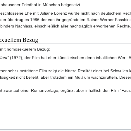
nhausener Friedhof in München beigesetzt.
 geschlossene Ehe mit Juliane Lorenz wurde nicht nach deutschem Recht
 Eder übertrug es 1986 der von ihr gegründeten Rainer Werner Fassbin
sbinders Nachlass, einschließlich aller nachträglich erworbenen Rechte.
exuellem Bezug
 mit homosexuellem Bezug:
Kant"
(1972); der Film hat eher künstlerischen denn inhaltlichen Wert
.
eser sehr umstrittene Film zeigt die bittere Realität einer bei Schwul
losigkeit nicht beliebt, aber trotzdem ein Muß um wachzurütteln. Dies
t zwar auf einer Romanvorlage, ergänzt aber inhaltlich den Film "Faust