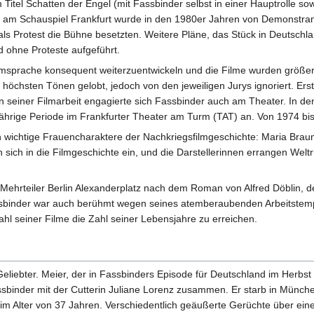
 Titel Schatten der Engel (mit Fassbinder selbst in einer Hauptrolle s
 am Schauspiel Frankfurt wurde in den 1980er Jahren von Demonstrant
als Protest die Bühne besetzten. Weitere Pläne, das Stück in Deutsc
d ohne Proteste aufgeführt.
msprache konsequent weiterzuentwickeln und die Filme wurden größer un
n höchsten Tönen gelobt, jedoch von den jeweiligen Jurys ignoriert. Er
seiner Filmarbeit engagierte sich Fassbinder auch am Theater. In de
ährige Periode im Frankfurter Theater am Turm (TAT) an. Von 1974 bis
 wichtige Frauencharaktere der Nachkriegsfilmgeschichte: Maria Braun 
 sich in die Filmgeschichte ein, und die Darstellerinnen errangen Wel
ehrteiler Berlin Alexanderplatz nach dem Roman von Alfred Döblin, der
binder war auch berühmt wegen seines atemberaubenden Arbeitstempos
ahl seiner Filme die Zahl seiner Lebensjahre zu erreichen.
iebter. Meier, der in Fassbinders Episode für Deutschland im Herbst 
sbinder mit der Cutterin Juliane Lorenz zusammen. Er starb in München
 Alter von 37 Jahren. Verschiedentlich geäußerte Gerüchte über einen 