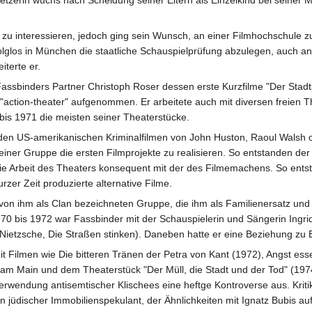
zu interessieren, jedoch ging sein Wunsch, an einer Filmhochschule zu s
folglos in München die staatliche Schauspielprüfung abzulegen, auch
iterte er.
ssbinders Partner Christoph Roser dessen erste Kurzfilme "Der Stadt
action-theater" aufgenommen. Er arbeitete auch mit diversen freien T
bis 1971 die meisten seiner Theaterstücke.
den US-amerikanischen Kriminalfilmen von John Huston, Raoul Walsh
iner Gruppe die ersten Filmprojekte zu realisieren. So entstanden der K
ie Arbeit des Theaters konsequent mit der des Filmemachens. So ents
zer Zeit produzierte alternative Filme.
von ihm als Clan bezeichneten Gruppe, die ihm als Familienersatz und Bl
70 bis 1972 war Fassbinder mit der Schauspielerin und Sängerin Ingrid
l, Nietzsche, Die Straßen stinken). Daneben hatte er eine Beziehung zu
it Filmen wie Die bitteren Tränen der Petra von Kant (1972), Angst esse
am Main und dem Theaterstück "Der Müll, die Stadt und der Tod" (1974
Verwendung antisemtischer Klischees eine heftge Kontroverse aus. Krit
t ein jüdischer Immobilienspekulant, der Ähnlichkeiten mit Ignatz Bubis