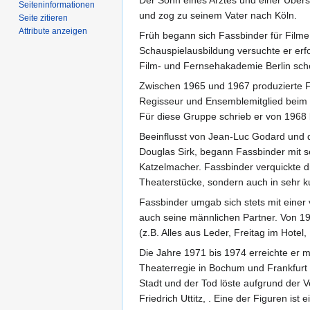
Seiten­­informationen
und zog zu seinem Vater nach Köln.
Seite zitieren
Attribute anzeigen
Früh begann sich Fassbinder für Filme 
Schauspielausbildung versuchte er er
Film- und Fernsehakademie Berlin‎ sche
Zwischen 1965 und 1967 produzierte Fa
Regisseur und Ensemblemitglied beim "
Für diese Gruppe schrieb er von 1968 
Beeinflusst von Jean-Luc Godard und 
Douglas Sirk, begann Fassbinder mit se
Katzelmacher. Fassbinder verquickte d
Theaterstücke, sondern auch in sehr kur
Fassbinder umgab sich stets mit einer 
auch seine männlichen Partner. Von 19
(z.B. Alles aus Leder, Freitag im Hote
Die Jahre 1971 bis 1974 erreichte er m
Theaterregie in Bochum und Frankfurt 
Stadt und der Tod löste aufgrund der 
Friedrich Uttitz, . Eine der Figuren is