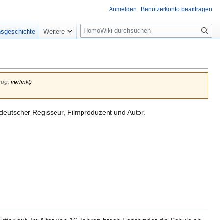
Anmelden
Benutzerkonto beantragen
Suche
nsgeschichte
Weitere
zug
:
verlinkt
)
 deutscher Regisseur, Filmproduzent und Autor.
utter auf. Im Alter von 16 Jahren brach Fassbinder die Schule ab