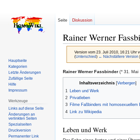
Seite
Diskussion
Rainer Werner Fassb
Version vom 23. Juli 2010, 16:21 Uhr 
(
Unterschied
)
← Nächstältere Version
Hauptseite
Kategorien
Zur
Zur
Rainer Werner Fassbinder
(* 31. Mai
Letzte Änderungen
Navigation
Suche
Zufällige Seite
Inhaltsverzeichnis
Hilfe
springen
springen
Impressum
1
Leben und Werk
2
Privatleben
Werkzeuge
3
Filme Faßbinders mit homosexuellem
Links auf diese Seite
4
Link zu Wikipedia
Änderungen an
verlinkten Seiten
Spezialseiten
Leben und Werk
Druckversion
Permanenter Link
Der Sohn eines Arztes und einer Überse