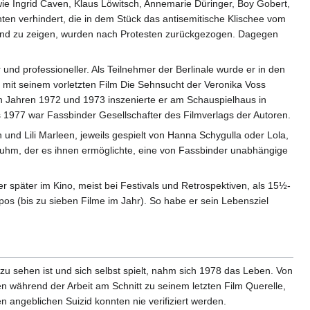
owie Ingrid Caven, Klaus Löwitsch, Annemarie Düringer, Boy Gobert,
en verhindert, die in dem Stück das antisemitische Klischee vom
hland zu zeigen, wurden nach Protesten zurückgezogen. Dagegen
d professioneller. Als Teilnehmer der Berlinale wurde er in den
st mit seinem vorletzten Film Die Sehnsucht der Veronika Voss
n Jahren 1972 und 1973 inszenierte er am Schauspielhaus in
 1977 war Fassbinder Gesellschafter des Filmverlags der Autoren.
und Lili Marleen, jeweils gespielt von Hanna Schygulla oder Lola,
truhm, der es ihnen ermöglichte, eine von Fassbinder unabhängige
 später im Kino, meist bei Festivals und Retrospektiven, als 15½-
 (bis zu sieben Filme im Jahr). So habe er sein Lebensziel
zu sehen ist und sich selbst spielt, nahm sich 1978 das Leben. Von
 während der Arbeit am Schnitt zu seinem letzten Film Querelle,
angeblichen Suizid konnten nie verifiziert werden.