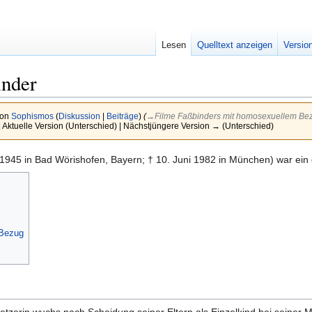
Lesen
Quelltext anzeigen
Versio
inder
von
Sophismos
(
Diskussion
|
Beiträge
)
(
→‎Filme Faßbinders mit homosexuellem Be
| Aktuelle Version (Unterschied) | Nächstjüngere Version → (Unterschied)
 1945 in Bad Wörishofen, Bayern; † 10. Juni 1982 in München) war ein
 Bezug
tzerin wuchs nach Scheidung seiner Eltern als Einzelkind bei seiner M