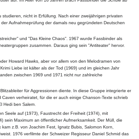
tudieren, nicht in Erfüllung. Nach einer zweijährigen privaten
 an der Aufnahmeprüfung der damals neu gegründeten Deutschen
streicher" und "Das Kleine Chaos". 1967 wurde Fassbinder als
heatergruppen zusammen. Daraus ging sein "Antiteater" hervor.
 oder Howard Hawks, aber vor allem von den Melodramen von
rimi Liebe ist kälter als der Tod (1969) und im gleichen Jahr
tanden zwischen 1969 und 1971 nicht nur zahlreiche
itzableiter für Aggressionen diente. In diese Gruppe integrierte er
 Caven verheiratet, für die er auch einige Chanson-Texte schrieb
 El Hedi ben Salem.
n Seele auf (1973), Faustrecht der Freiheit (1974), mit
) sein Maximum an öffentlicher Aufmerksamkeit. Der Müll, die
ik kam z.B. von Joachim Fest, Ignatz Bubis, Salomon Korn,
 aufweist. 1976 verfilmte der Schweizer Regisseur Daniel Schmid das