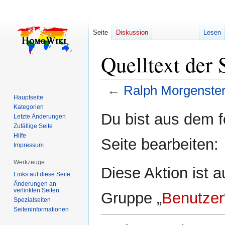
Seite
Diskussion
Lesen
Quelltext der
←
Ralph Morgenste
Hauptseite
Kategorien
Zur
Zur
Du bist aus dem f
Letzte Änderungen
Navigation
Suche
Zufällige Seite
springen
springen
Hilfe
Seite bearbeiten:
Impressum
Werkzeuge
Diese Aktion ist a
Links auf diese Seite
Änderungen an
verlinkten Seiten
Gruppe „
Benutzer
Spezialseiten
Seiten­­informationen