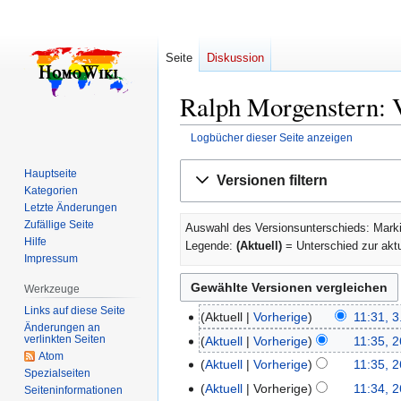
Seite
Diskussion
Ralph Morgenstern: 
Logbücher dieser Seite anzeigen
Zur
Zur
Hauptseite
Versionen filtern
Navigation
Suche
Kategorien
springen
springen
Letzte Änderungen
Zufällige Seite
Auswahl des Versionsunterschieds: Marki
Hilfe
Legende:
(Aktuell)
= Unterschied zur akt
Impressum
Werkzeuge
Links auf diese Seite
Aktuell
Vorherige
11:31, 3
3.
Änderungen an
K
August
verlinkten Seiten
Aktuell
Vorherige
11:35, 2
26.
e
Atom
2017
K
Januar
Aktuell
Vorherige
11:35, 2
Spezialseiten
i
e
2008
Aktuell
Vorherige
11:34, 2
Seiten­­informationen
n
i