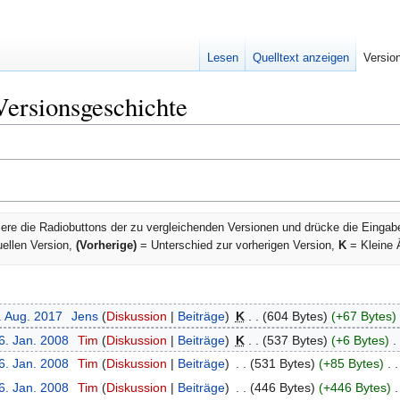
Lesen
Quelltext anzeigen
Versio
Versionsgeschichte
ere die Radiobuttons der zu vergleichenden Versionen und drücke die Eingab
uellen Version,
(Vorherige)
= Unterschied zur vorherigen Version,
K
= Kleine 
. Aug. 2017
‎
Jens
Diskussion
Beiträge
‎
K
604 Bytes
+67 Bytes
‎
6. Jan. 2008
‎
Tim
Diskussion
Beiträge
‎
K
537 Bytes
+6 Bytes
‎
6. Jan. 2008
‎
Tim
Diskussion
Beiträge
‎
531 Bytes
+85 Bytes
‎
6. Jan. 2008
‎
Tim
Diskussion
Beiträge
‎
446 Bytes
+446 Bytes
‎