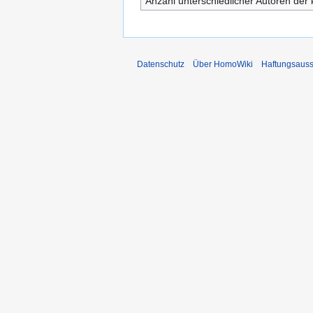
Anzahl unterschiedlicher Autoren der 
Datenschutz
Über HomoWiki
Haftungsauss