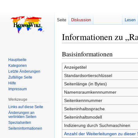
Seite
Diskussion
Lesen
Informationen zu „R
Basisinformationen
Zur
Zur
Navigation
Suche
Hauptseite
Kategorien
springen
springen
Anzeigetitel
Letzte Änderungen
Standardsortierschlüssel
Zufällige Seite
Hilfe
Seitenlänge (in Bytes)
Impressum
Namensraumkennnummer
Werkzeuge
Seitenkennnummer
Links auf diese Seite
Seiteninhaltssprache
Änderungen an
verlinkten Seiten
Seiteninhaltsmodell
Spezialseiten
Indizierung durch Suchmaschinen
Seiten­­informationen
Anzahl der Weiterleitungen zu dieser 