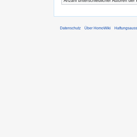
Anzahl unterschiedlicher Autoren der 
Datenschutz
Über HomoWiki
Haftungsauss