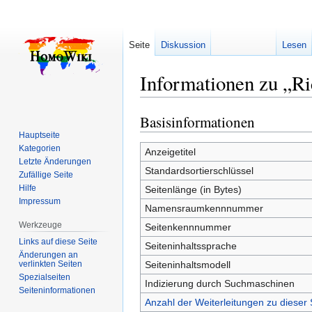
Seite
Diskussion
Lesen
Informationen zu „R
Basisinformationen
Zur
Zur
Navigation
Suche
Hauptseite
Kategorien
springen
springen
Anzeigetitel
Letzte Änderungen
Standardsortierschlüssel
Zufällige Seite
Hilfe
Seitenlänge (in Bytes)
Impressum
Namensraumkennnummer
Werkzeuge
Seitenkennnummer
Links auf diese Seite
Seiteninhaltssprache
Änderungen an
verlinkten Seiten
Seiteninhaltsmodell
Spezialseiten
Indizierung durch Suchmaschinen
Seiten­­informationen
Anzahl der Weiterleitungen zu dieser 