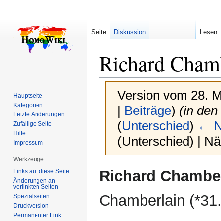
Seite
Diskussion
Lesen
Richard Cham
Version vom 28. M
Hauptseite
Kategorien
|
Beiträge
)
(in den
Letzte Änderungen
(
Unterschied
)
← N
Zufällige Seite
Hilfe
(Unterschied) | N
Impressum
Werkzeuge
Zur
Zur
Richard Chamber
Links auf diese Seite
Navigation
Suche
Änderungen an
verlinkten Seiten
springen
springen
Chamberlain (*31
Spezialseiten
Druckversion
Permanenter Link