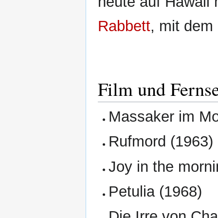
heute auf Hawaii
Rabbett
, mit dem
Film und Ferns
Massaker im Mo
Rufmord (1963)
Joy in the morn
Petulia (1968)
Die Irre von Chai