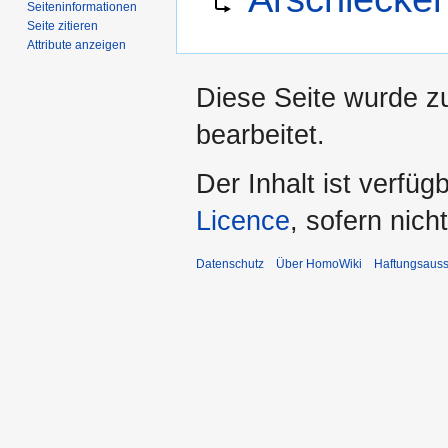
Seiten­­informationen
springen
springen
Seite zitieren
Attribute anzeigen
Diese Seite wurde zu
bearbeitet.
Der Inhalt ist verfüg
Licence
, sofern nic
Datenschutz
Über HomoWiki
Haftungsauss