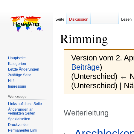
Seite
Diskussion
Lesen
Rimming
Version vom 2. Ap
Hauptseite
Kategorien
Beiträge
)
Letzte Änderungen
(Unterschied) ← Nä
Zufällige Seite
Hilfe
(Unterschied) | N
Impressum
Werkzeuge
Links auf diese Seite
Änderungen an
Weiterleitung
verlinkten Seiten
Spezialseiten
Druckversion
Zur
Zur
Weiterleitung nach:
Arschlecke
Permanenter Link
Navigation
Suche