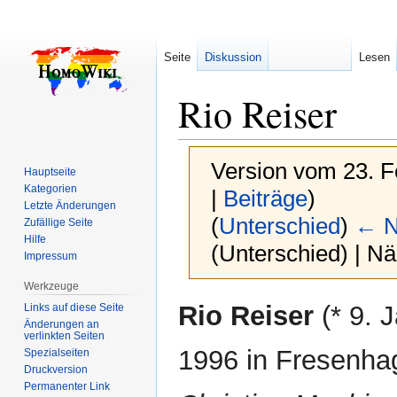
Seite
Diskussion
Lesen
Rio Reiser
Version vom 23. F
Hauptseite
Kategorien
|
Beiträge
)
Letzte Änderungen
(
Unterschied
)
← N
Zufällige Seite
Hilfe
(Unterschied) | N
Impressum
Werkzeuge
Zur
Zur
Rio Reiser
(* 9. 
Links auf diese Seite
Navigation
Suche
Änderungen an
verlinkten Seiten
springen
springen
1996 in Fresenhag
Spezialseiten
Druckversion
Permanenter Link