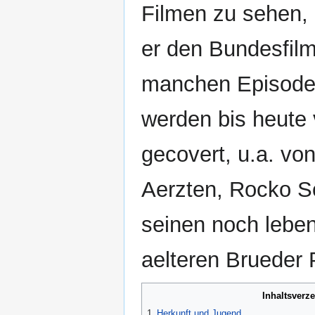
Filmen zu sehen, 
er den Bundesfilmp
manchen Episoden
werden bis heute
gecovert, u.a. vo
Aerzten, Rocko S
seinen noch lebe
aelteren Brueder 
Inhaltsverz
1
Herkunft und Jugend