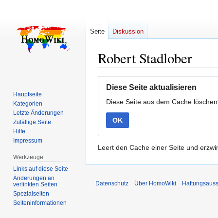
Seite
Diskussion
Robert Stadlober
Zur
Zur
Diese Seite aktualisieren
Navigation
Suche
Hauptseite
Diese Seite aus dem Cache lösche
springen
springen
Kategorien
Letzte Änderungen
OK
Zufällige Seite
Hilfe
Impressum
Leert den Cache einer Seite und erzwin
Werkzeuge
Links auf diese Seite
Änderungen an
Datenschutz
Über HomoWiki
Haftungsauss
verlinkten Seiten
Spezialseiten
Seiten­­informationen