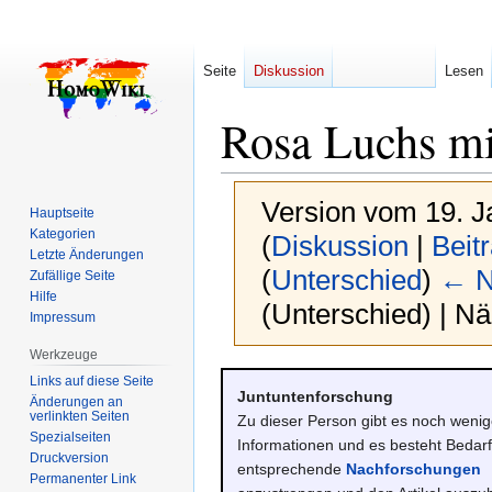
Seite
Diskussion
Lesen
Rosa Luchs mi
Version vom 19. J
Hauptseite
Kategorien
(
Diskussion
|
Beit
Letzte Änderungen
(
Unterschied
)
← N
Zufällige Seite
Hilfe
(Unterschied) | N
Impressum
Werkzeuge
Zur
Zur
Links auf diese Seite
Juntuntenforschung
Navigation
Suche
Änderungen an
verlinkten Seiten
Zu dieser Person gibt es noch weni
springen
springen
Spezialseiten
Informationen und es besteht Bedarf
Druckversion
entsprechende
Nachforschungen
Permanenter Link