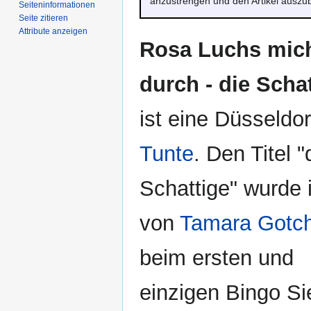
anzustrengen und den Artikel auszu
Seiten­­informationen
Seite zitieren
Attribute anzeigen
Rosa Luchs mic
durch - die Scha
ist eine Düsseldor
Tunte
. Den Titel "
Schattige" wurde 
von
Tamara Gotch
beim ersten und
einzigen Bingo Si