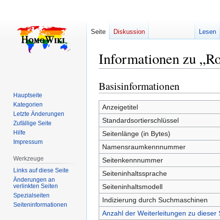
Seite
Diskussion
Lesen
Informationen zu „R
Basisinformationen
Zur
Zur
Navigation
Suche
Hauptseite
Kategorien
springen
springen
Anzeigetitel
Letzte Änderungen
Standardsortierschlüssel
Zufällige Seite
Hilfe
Seitenlänge (in Bytes)
Impressum
Namensraumkennnummer
Werkzeuge
Seitenkennnummer
Links auf diese Seite
Seiteninhaltssprache
Änderungen an
verlinkten Seiten
Seiteninhaltsmodell
Spezialseiten
Indizierung durch Suchmaschinen
Seiten­­informationen
Anzahl der Weiterleitungen zu dieser 