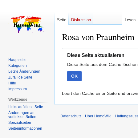
Seite
Diskussion
Lesen
Rosa von Praunheim
Zur
Zur
Diese Seite aktualisieren
Navigation
Suche
Hauptseite
Diese Seite aus dem Cache lösche
springen
springen
Kategorien
Letzte Änderungen
OK
Zufällige Seite
Hilfe
Impressum
Leert den Cache einer Seite und erzwin
Werkzeuge
Links auf diese Seite
Änderungen an
Datenschutz
Über HomoWiki
Haftungsauss
verlinkten Seiten
Spezialseiten
Seiten­­informationen