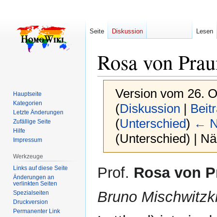
Seite
Diskussion
Lesen
Rosa von Pra
Version vom 26. O
Hauptseite
Kategorien
(
Diskussion
|
Beit
Letzte Änderungen
(
Unterschied
)
← N
Zufällige Seite
Hilfe
(Unterschied) | N
Impressum
Werkzeuge
Zur
Zur
Prof.
Rosa von P
Links auf diese Seite
Navigation
Suche
Änderungen an
verlinkten Seiten
springen
springen
Bruno Mischwitzk
Spezialseiten
Druckversion
Permanenter Link