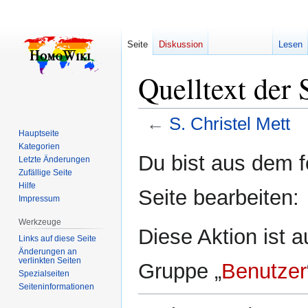
Seite
Diskussion
Lesen
Quelltext der 
←
S. Christel Mett
Hauptseite
Kategorien
Zur
Zur
Du bist aus dem f
Letzte Änderungen
Navigation
Suche
Zufällige Seite
springen
springen
Hilfe
Seite bearbeiten:
Impressum
Werkzeuge
Diese Aktion ist a
Links auf diese Seite
Änderungen an
verlinkten Seiten
Gruppe „
Benutzer
Spezialseiten
Seiten­­informationen