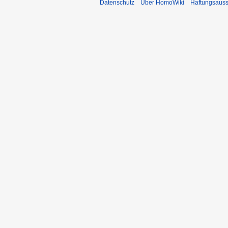
Datenschutz
Über HomoWiki
Haftungsauss